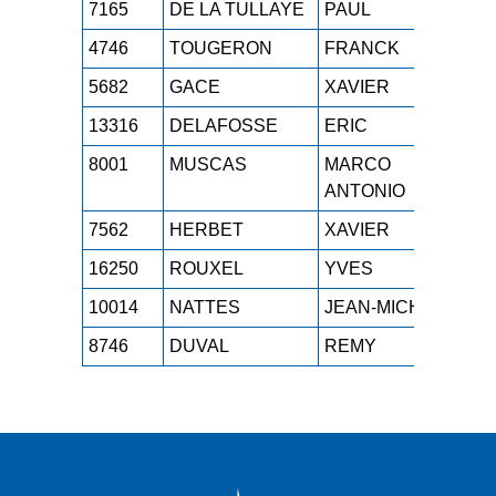
7165
DE LA TULLAYE
PAUL
M4
4746
TOUGERON
FRANCK
M4
5682
GACE
XAVIER
M2
13316
DELAFOSSE
ERIC
M2
8001
MUSCAS
MARCO
M5
ANTONIO
7562
HERBET
XAVIER
M3
16250
ROUXEL
YVES
M4
10014
NATTES
JEAN-MICHEL
M3
8746
DUVAL
REMY
M1