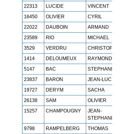
22313
LUCIDE
VINCENT
M1
16450
OLIVIER
CYRIL
M2
22022
DAUBOIN
ARMAND
M0
23589
RIO
MICHAEL
M4
3529
VERDRU
CHRISTOPHE
M4
1414
DELOUMEUX
RAYMOND
M7
5147
BAC
STEPHANE
M3
23837
BARON
JEAN-LUC
M2
19727
DERYM
SACHA
ES
26138
SAM
OLIVIER
M4
15257
CHAMPOUGNY
JEAN-
M2
STEPHANE
9798
RAMPELBERG
THOMAS
SE