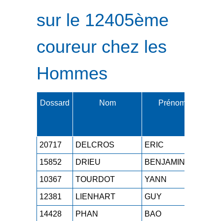
sur le 12405ème
coureur chez les
Hommes
Dossard
Nom
Prénom
Cat.
20717
DELCROS
ERIC
M4
15852
DRIEU
BENJAMIN
M2
10367
TOURDOT
YANN
M1
12381
LIENHART
GUY
M6
14428
PHAN
BAO
M3