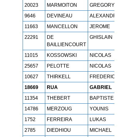
20023
MARMOITON
GREGORY
M0
9646
DEVINEAU
ALEXANDRE
M2
11663
MANCELLON
JEROME
M2
22291
DE
GHISLAIN
M5
BAILLIENCOURT
11015
KOSSOWSKI
NICOLAS
M3
25657
PELOTTE
NICOLAS
M2
10627
THIRKELL
FREDERIC
M6
18669
RUA
GABRIEL
SE
11354
THEBERT
BAPTISTE
SE
14786
MERZOUG
YOUNIS
SE
1752
FERREIRA
LUKAS
SE
2785
DIEDHIOU
MICHAEL
M4