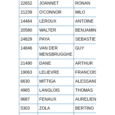
22652
JOANNET
RONAN
M0
21239
O'CONNOR
MILO
SE
14464
LEROUX
ANTOINE
SE
20580
WALTER
BENJAMIN
SE
24829
PAYA
SEBASTIEN
M2
14846
VAN DER
GUY
M5
MENSBRUGGHE
21490
DANE
ARTHUR
SE
19063
LELIEVRE
FRANCOIS
SE
6630
MITTIGA
ALESSANDRO
SE
4965
LANGLOIS
THOMAS
SE
9687
FENAUX
AURELIEN
M1
5303
ZOLA
BERTINO
SE