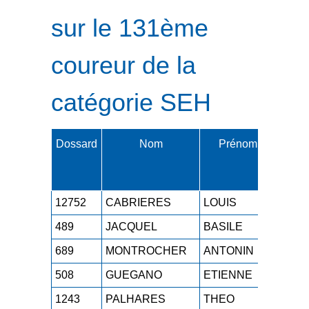
sur le 131ème
coureur de la
catégorie SEH
Dossard
Nom
Prénom
Cat.
12752
CABRIERES
LOUIS
SEH
489
JACQUEL
BASILE
SEH
689
MONTROCHER
ANTONIN
SEH
508
GUEGANO
ETIENNE
SEH
1243
PALHARES
THEO
SEH