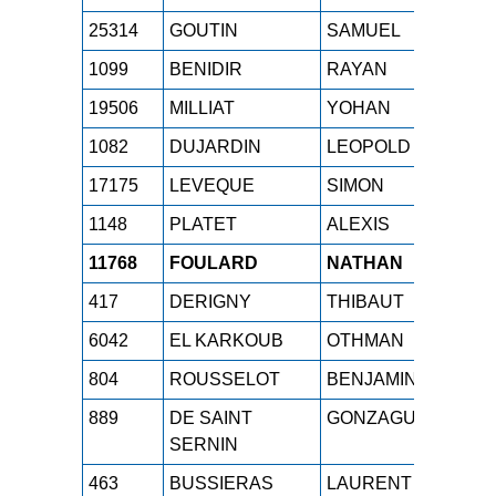
25314
GOUTIN
SAMUEL
SEH
1099
BENIDIR
RAYAN
SEH
19506
MILLIAT
YOHAN
SEH
1082
DUJARDIN
LEOPOLD
SEH
17175
LEVEQUE
SIMON
SEH
1148
PLATET
ALEXIS
SEH
11768
FOULARD
NATHAN
SEH
417
DERIGNY
THIBAUT
SEH
6042
EL KARKOUB
OTHMAN
SEH
804
ROUSSELOT
BENJAMIN
SEH
889
DE SAINT
GONZAGUE
SEH
SERNIN
463
BUSSIERAS
LAURENT
SEH