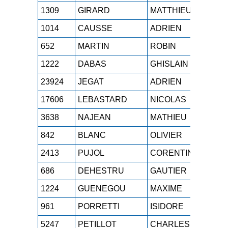
1309
GIRARD
MATTHIEU
SEH
1014
CAUSSE
ADRIEN
SEH
652
MARTIN
ROBIN
SEH
1222
DABAS
GHISLAIN
SEH
23924
JEGAT
ADRIEN
SEH
17606
LEBASTARD
NICOLAS
SEH
3638
NAJEAN
MATHIEU
SEH
842
BLANC
OLIVIER
SEH
2413
PUJOL
CORENTIN
SEH
686
DEHESTRU
GAUTIER
SEH
1224
GUENEGOU
MAXIME
SEH
961
PORRETTI
ISIDORE
SEH
5247
PETILLOT
CHARLES
SEH