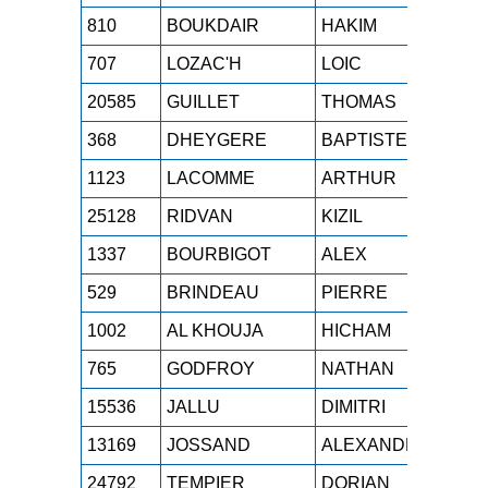
810
BOUKDAIR
HAKIM
SEH
707
LOZAC'H
LOIC
SEH
20585
GUILLET
THOMAS
SEH
368
DHEYGERE
BAPTISTE
SEH
1123
LACOMME
ARTHUR
SEH
25128
RIDVAN
KIZIL
SEH
1337
BOURBIGOT
ALEX
SEH
529
BRINDEAU
PIERRE
SEH
1002
AL KHOUJA
HICHAM
SEH
765
GODFROY
NATHAN
SEH
15536
JALLU
DIMITRI
SEH
13169
JOSSAND
ALEXANDRE
SEH
24792
TEMPIER
DORIAN
SEH