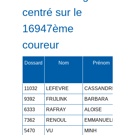
centré sur le
16947ème
coureur
Dossard
Nom
Prénom
Cat.
11032
LEFEVRE
CASSANDRE
SEF
9392
FRIJLINK
BARBARA
M0F
6333
RAFRAY
ALOISE
SEF
7362
RENOUL
EMMANUELLE
SEF
5470
VU
MINH
M3H