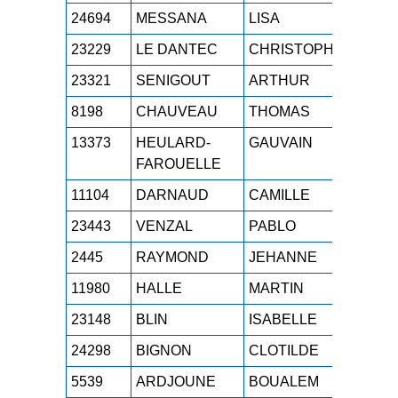
24694
MESSANA
LISA
M1F
23229
LE DANTEC
CHRISTOPHE
M3H
23321
SENIGOUT
ARTHUR
SEH
8198
CHAUVEAU
THOMAS
M5H
13373
HEULARD-
GAUVAIN
SEH
FAROUELLE
11104
DARNAUD
CAMILLE
SEF
23443
VENZAL
PABLO
SEH
2445
RAYMOND
JEHANNE
SEF
11980
HALLE
MARTIN
SEH
23148
BLIN
ISABELLE
M6F
24298
BIGNON
CLOTILDE
SEF
5539
ARDJOUNE
BOUALEM
M5H