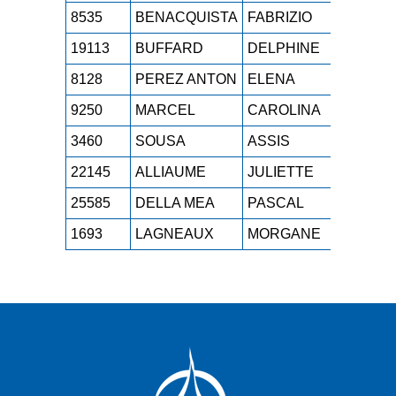
8535
BENACQUISTA
FABRIZIO
M2H
19113
BUFFARD
DELPHINE
M3F
8128
PEREZ ANTON
ELENA
M0F
9250
MARCEL
CAROLINA
ESF
3460
SOUSA
ASSIS
M2H
22145
ALLIAUME
JULIETTE
SEF
25585
DELLA MEA
PASCAL
M2H
1693
LAGNEAUX
MORGANE
M1F