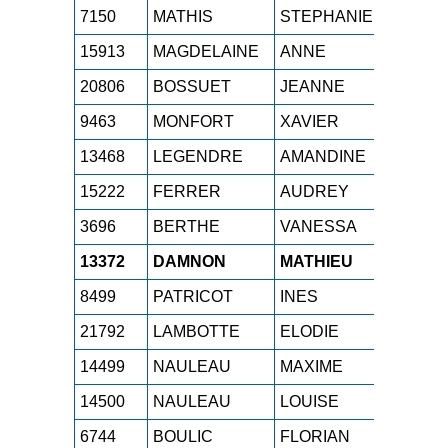
7150
MATHIS
STEPHANIE
M2F
15913
MAGDELAINE
ANNE
M6F
20806
BOSSUET
JEANNE
SEF
9463
MONFORT
XAVIER
M4H
13468
LEGENDRE
AMANDINE
SEF
15222
FERRER
AUDREY
SEF
3696
BERTHE
VANESSA
M1F
13372
DAMNON
MATHIEU
M1H
8499
PATRICOT
INES
ESF
21792
LAMBOTTE
ELODIE
JUF
14499
NAULEAU
MAXIME
SEH
14500
NAULEAU
LOUISE
SEF
6744
BOULIC
FLORIAN
SEH