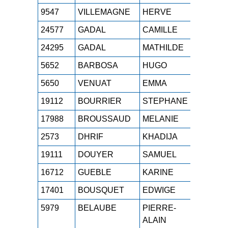
9547
VILLEMAGNE
HERVE
M1H
24577
GADAL
CAMILLE
SEF
24295
GADAL
MATHILDE
SEF
5652
BARBOSA
HUGO
SEH
5650
VENUAT
EMMA
SEF
19112
BOURRIER
STEPHANE
M3H
17988
BROUSSAUD
MELANIE
M3F
2573
DHRIF
KHADIJA
SEF
19111
DOUYER
SAMUEL
M3H
16712
GUEBLE
KARINE
M3F
17401
BOUSQUET
EDWIGE
M1F
5979
BELAUBE
PIERRE-
SEH
ALAIN