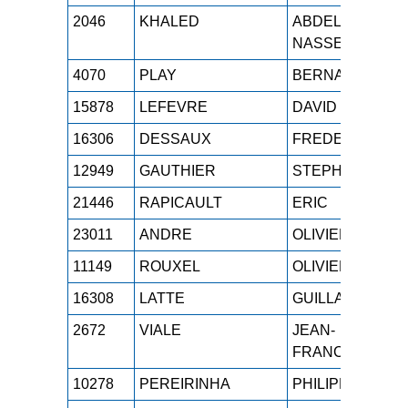
2046
KHALED
ABDEL
NASSER
4070
PLAY
BERNARD
15878
LEFEVRE
DAVID
16306
DESSAUX
FREDERIC
12949
GAUTHIER
STEPHANE
21446
RAPICAULT
ERIC
23011
ANDRE
OLIVIER
11149
ROUXEL
OLIVIER
16308
LATTE
GUILLAUME
2672
VIALE
JEAN-
FRANCOIS
10278
PEREIRINHA
PHILIPPE