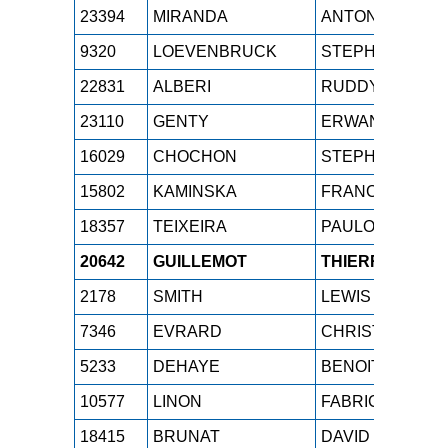
23394
MIRANDA
ANTONIO
9320
LOEVENBRUCK
STEPHANE
22831
ALBERI
RUDDY
23110
GENTY
ERWAN
16029
CHOCHON
STEPHANE
15802
KAMINSKA
FRANCOIS
18357
TEIXEIRA
PAULO
20642
GUILLEMOT
THIERRY
2178
SMITH
LEWIS
7346
EVRARD
CHRISTOPHE
5233
DEHAYE
BENOIT
10577
LINON
FABRICE
18415
BRUNAT
DAVID