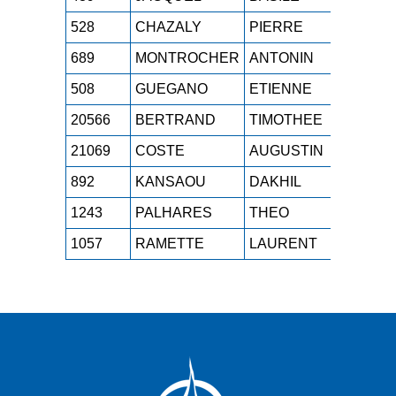
528
CHAZALY
PIERRE
ESH
1
689
MONTROCHER
ANTONIN
SEH
1
508
GUEGANO
ETIENNE
SEH
1
20566
BERTRAND
TIMOTHEE
ESH
1
21069
COSTE
AUGUSTIN
JUH
1
892
KANSAOU
DAKHIL
M1H
1
1243
PALHARES
THEO
SEH
1
1057
RAMETTE
LAURENT
M3H
1