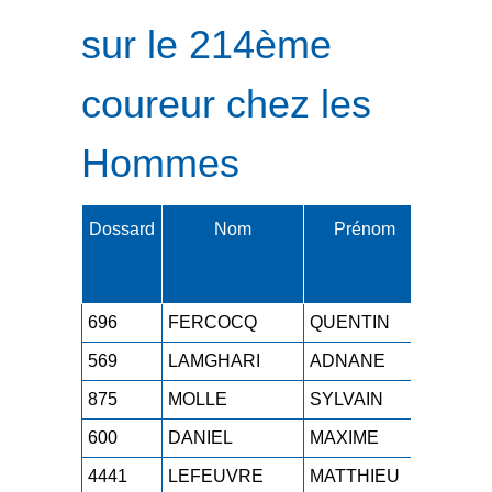
sur le 214ème
coureur chez les
Hommes
Dossard
Nom
Prénom
Cat.
696
FERCOCQ
QUENTIN
M0H
1
569
LAMGHARI
ADNANE
SEH
1
875
MOLLE
SYLVAIN
M2H
1
600
DANIEL
MAXIME
SEH
1
4441
LEFEUVRE
MATTHIEU
SEH
1