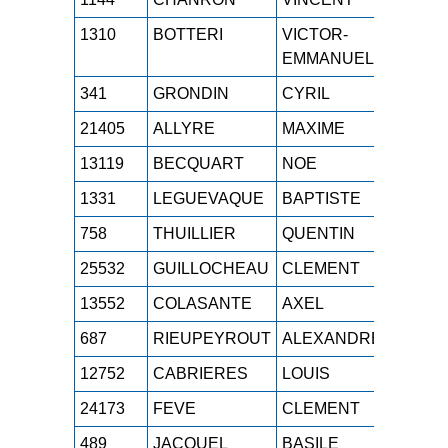
1310
BOTTERI
VICTOR-
ESH
1
EMMANUEL
341
GRONDIN
CYRIL
M1H
1
21405
ALLYRE
MAXIME
JUH
1
13119
BECQUART
NOE
SEH
1
1331
LEGUEVAQUE
BAPTISTE
M0H
1
758
THUILLIER
QUENTIN
SEH
1
25532
GUILLOCHEAU
CLEMENT
SEH
1
13552
COLASANTE
AXEL
JUH
1
687
RIEUPEYROUT
ALEXANDRE
M0H
1
12752
CABRIERES
LOUIS
SEH
1
24173
FEVE
CLEMENT
JUH
1
489
JACQUEL
BASILE
SEH
1