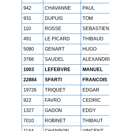
942
CHAVANNE
PAUL
ESH
1
931
DUPUIS
TOM
SEH
1
110
ROSSE
SEBASTIEN
M4H
1
491
LE PICARD
THIBAUD
M0H
1
5080
GENART
HUGO
SEH
1
3766
SAUDEL
ALEXANDRE
M0H
1
1003
LEFEBVRE
MANUEL
M2H
1
22884
SFARTI
FRANCOIS
M1H
1
19726
TRIQUET
EDGAR
SEH
1
922
FAVRO
CEDRIC
M2H
1
1327
GADON
EDDY
M1H
1
7010
ROBINET
THIBAUT
SEH
1
1144
CHANRON
VINCENT
M2H
1