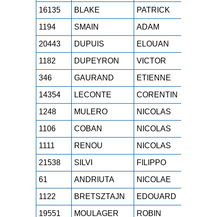
16135
BLAKE
PATRICK
M1H
1
1194
SMAIN
ADAM
SEH
1
20443
DUPUIS
ELOUAN
SEH
1
1182
DUPEYRON
VICTOR
SEH
1
346
GAURAND
ETIENNE
SEH
1
14354
LECONTE
CORENTIN
SEH
1
1248
MULERO
NICOLAS
M1H
1
1106
COBAN
NICOLAS
SEH
1
1111
RENOU
NICOLAS
M1H
1
21538
SILVI
FILIPPO
M1H
1
61
ANDRIUTA
NICOLAE
SEH
1
1122
BRETSZTAJN
EDOUARD
M1H
1
19551
MOULAGER
ROBIN
SEH
1