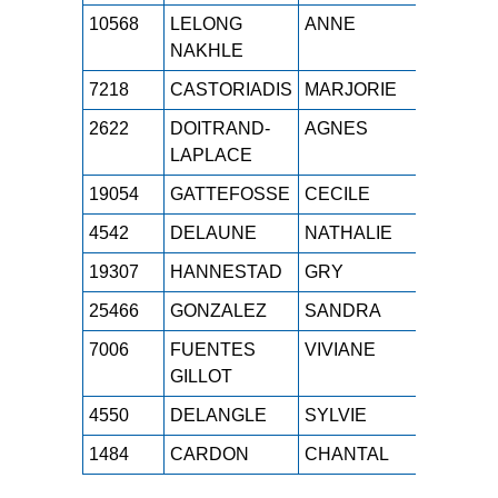
10568
LELONG
ANNE
M4F
1h
NAKHLE
7218
CASTORIADIS
MARJORIE
M4F
1h
2622
DOITRAND-
AGNES
M4F
1h
LAPLACE
19054
GATTEFOSSE
CECILE
M4F
1h
4542
DELAUNE
NATHALIE
M4F
1h
19307
HANNESTAD
GRY
M4F
1h
25466
GONZALEZ
SANDRA
M4F
1h
7006
FUENTES
VIVIANE
M4F
1h
GILLOT
4550
DELANGLE
SYLVIE
M4F
1h
1484
CARDON
CHANTAL
M4F
1h