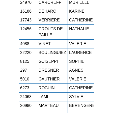
24970
CARCREFF
MURIELLE
M4F
1h
16186
DEHARO
KARINE
M4F
1h
17743
VERRIERE
CATHERINE
M4F
1h
12456
CROUTS DE
NATHALIE
M4F
1h
PAILLE
4088
VINET
VALERIE
M4F
1h
22220
BOULINGUIEZ
LAURENCE
M4F
1h
8125
GUISEPPI
SOPHIE
M4F
1h
297
DRESNER
AGNES
M4F
1h
5010
GAUTHIER
VALERIE
M4F
1h
6273
ROGUIN
CATHERINE
M4F
1h
24063
LAMI
SYLVIE
M4F
1h
20980
MARTEAU
BERENGERE
M4F
1h