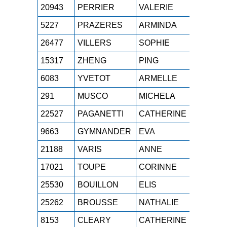
20943
PERRIER
VALERIE
M4F
1h
5227
PRAZERES
ARMINDA
M4F
1h
26477
VILLERS
SOPHIE
M4F
1h
15317
ZHENG
PING
M4F
1h
6083
YVETOT
ARMELLE
M4F
1h
291
MUSCO
MICHELA
M4F
1h
22527
PAGANETTI
CATHERINE
M4F
1h
9663
GYMNANDER
EVA
M4F
1h
21188
VARIS
ANNE
M4F
1h
17021
TOUPE
CORINNE
M4F
1h
25530
BOUILLON
ELIS
M4F
1h
25262
BROUSSE
NATHALIE
M4F
1h
8153
CLEARY
CATHERINE
M4F
1h