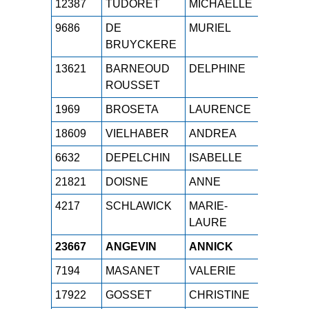
12387
TUDORET
MICHAELLE
M4F
1h
9686
DE
MURIEL
M4F
1h
BRUYCKERE
13621
BARNEOUD
DELPHINE
M4F
1h
ROUSSET
1969
BROSETA
LAURENCE
M4F
1h
18609
VIELHABER
ANDREA
M4F
1h
6632
DEPELCHIN
ISABELLE
M4F
1h
21821
DOISNE
ANNE
M4F
1h
4217
SCHLAWICK
MARIE-
M4F
1h
LAURE
23667
ANGEVIN
ANNICK
M4F
1h
7194
MASANET
VALERIE
M4F
1h
17922
GOSSET
CHRISTINE
M4F
1h