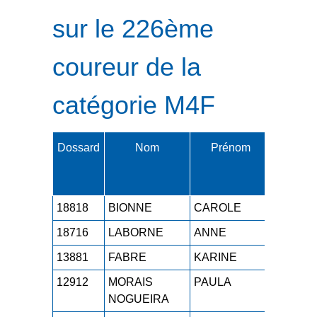
sur le 226ème
coureur de la
catégorie M4F
Dossard
Nom
Prénom
Cat.
18818
BIONNE
CAROLE
M4F
1h
18716
LABORNE
ANNE
M4F
1h
13881
FABRE
KARINE
M4F
1h
12912
MORAIS
PAULA
M4F
1h
NOGUEIRA