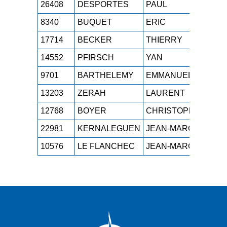
26408
DESPORTES
PAUL
M4H
8340
BUQUET
ERIC
M4H
17714
BECKER
THIERRY
M4H
14552
PFIRSCH
YAN
M4H
9701
BARTHELEMY
EMMANUEL
M4H
13203
ZERAH
LAURENT
M4H
12768
BOYER
CHRISTOPHE
M4H
22981
KERNALEGUEN
JEAN-MARC
M4H
10576
LE FLANCHEC
JEAN-MARC
M4H