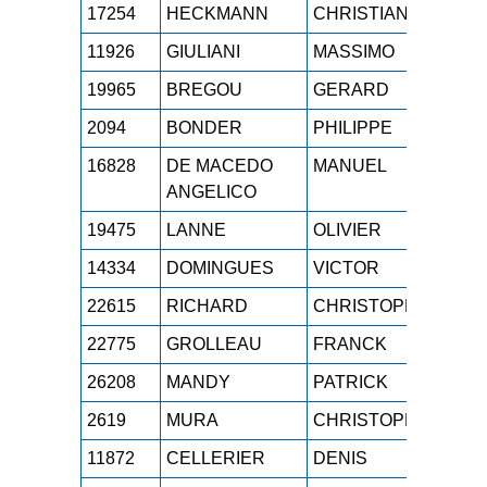
17254
HECKMANN
CHRISTIAN
M4H
11926
GIULIANI
MASSIMO
M4H
19965
BREGOU
GERARD
M4H
2094
BONDER
PHILIPPE
M4H
16828
DE MACEDO
MANUEL
M4H
ANGELICO
19475
LANNE
OLIVIER
M4H
14334
DOMINGUES
VICTOR
M4H
22615
RICHARD
CHRISTOPHE
M4H
22775
GROLLEAU
FRANCK
M4H
26208
MANDY
PATRICK
M4H
2619
MURA
CHRISTOPHE
M4H
11872
CELLERIER
DENIS
M4H