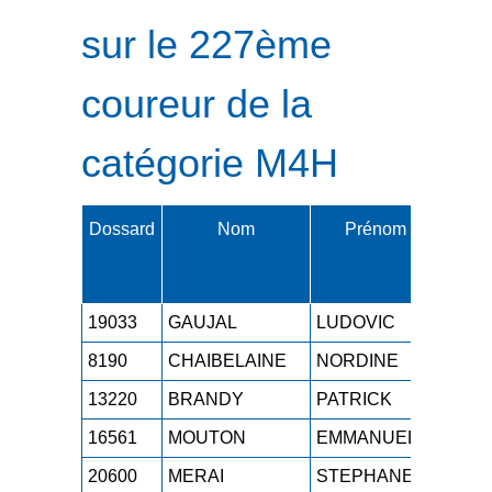
sur le 227ème
coureur de la
catégorie M4H
Dossard
Nom
Prénom
Cat.
19033
GAUJAL
LUDOVIC
M4H
8190
CHAIBELAINE
NORDINE
M4H
13220
BRANDY
PATRICK
M4H
16561
MOUTON
EMMANUEL
M4H
20600
MERAI
STEPHANE
M4H