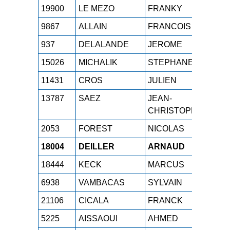
19900
LE MEZO
FRANKY
M4H
9867
ALLAIN
FRANCOIS
M4H
937
DELALANDE
JEROME
M4H
15026
MICHALIK
STEPHANE
M4H
11431
CROS
JULIEN
M4H
13787
SAEZ
JEAN-
M4H
CHRISTOPHE
2053
FOREST
NICOLAS
M4H
18004
DEILLER
ARNAUD
M4H
18444
KECK
MARCUS
M4H
6938
VAMBACAS
SYLVAIN
M4H
21106
CICALA
FRANCK
M4H
5225
AISSAOUI
AHMED
M4H