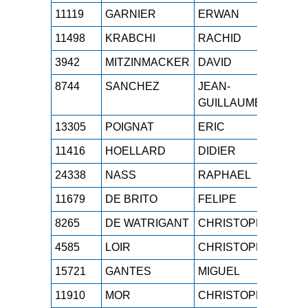
11119
GARNIER
ERWAN
M4H
11498
KRABCHI
RACHID
M4H
3942
MITZINMACKER
DAVID
M4H
8744
SANCHEZ
JEAN-
M4H
GUILLAUME
13305
POIGNAT
ERIC
M4H
11416
HOELLARD
DIDIER
M4H
24338
NASS
RAPHAEL
M4H
11679
DE BRITO
FELIPE
M4H
8265
DE WATRIGANT
CHRISTOPHE
M4H
4585
LOIR
CHRISTOPHE
M4H
15721
GANTES
MIGUEL
M4H
11910
MOR
CHRISTOPHE
M4H