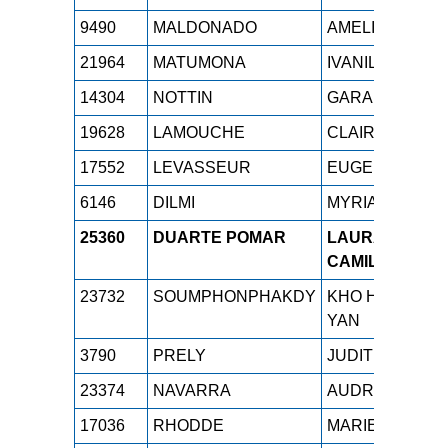
9490
MALDONADO
AMELIA
S
21964
MATUMONA
IVANILDE
S
14304
NOTTIN
GARANCE
S
19628
LAMOUCHE
CLAIRE
S
17552
LEVASSEUR
EUGENIE
S
6146
DILMI
MYRIAM
S
25360
DUARTE POMAR
LAURA
S
CAMILA
23732
SOUMPHONPHAKDY
KHO HOUY
S
YAN
3790
PRELY
JUDITH
S
23374
NAVARRA
AUDREY
S
17036
RHODDE
MARIE
S