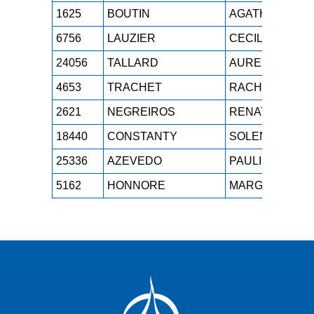
1625
BOUTIN
AGATHE
S
6756
LAUZIER
CECILE
S
24056
TALLARD
AURELIE
S
4653
TRACHET
RACHEL
S
2621
NEGREIROS
RENATA
S
18440
CONSTANTY
SOLENE
S
25336
AZEVEDO
PAULINE
S
5162
HONNORE
MARGAUX
S