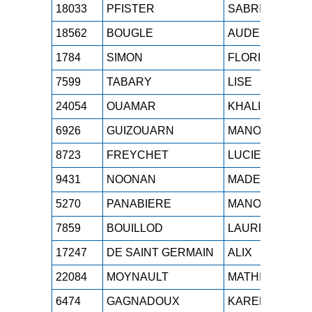
18033
PFISTER
SABRINA
S
18562
BOUGLE
AUDE
S
1784
SIMON
FLORINE
S
7599
TABARY
LISE
S
24054
OUAMAR
KHALIDA
S
6926
GUIZOUARN
MANON
S
8723
FREYCHET
LUCIE
S
9431
NOONAN
MADELEINE
S
5270
PANABIERE
MANON
S
7859
BOUILLOD
LAURE
S
17247
DE SAINT GERMAIN
ALIX
S
22084
MOYNAULT
MATHILDE
S
6474
GAGNADOUX
KAREN
S