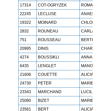
17314
COT-OGRYZEK
ROMANE
S
22245
LECLUSE
ANAELLE
S
19322
MOINARD
CHLOE
S
2832
ROUNEAU
CARLA
S
751
ROUSSEAU
BERTILLE
S
20995
DINIS
CHARLINE
S
4274
BOUSSIKLI
ANNA
S
6435
LENGLET
MANON
S
21606
COUETTE
ALICIA
S
24730
PETER
MARIE
S
23343
MARCHAND
LUCILE
S
25080
BIZET
MARIE
S
23561
BERT
ALICIA
S