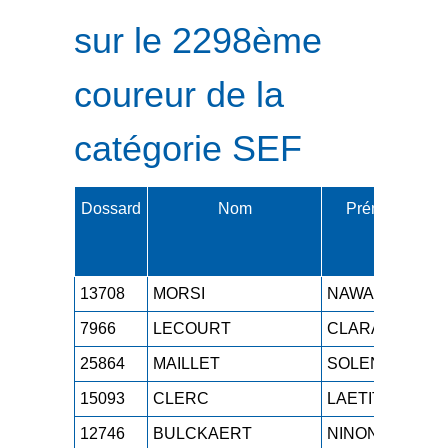
sur le 2298ème
coureur de la
catégorie SEF
Dossard
Nom
Prénom
Ca
13708
MORSI
NAWAL
S
7966
LECOURT
CLARA
S
25864
MAILLET
SOLENE
S
15093
CLERC
LAETITIA
S
12746
BULCKAERT
NINON
S