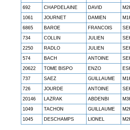
692
CHAPDELAINE
DAVID
M2
1061
JOURNET
DAMIEN
M1
6865
BAROE
FRANCOIS
SE
734
COLLIN
JULIEN
SE
2250
RADLO
JULIEN
SE
574
BACH
ANTOINE
SE
20622
TOME BISPO
ENZO
ES
737
SAEZ
GUILLAUME
M1
726
JOURDE
ANTOINE
SE
20146
LAZRAK
ABDENBI
M3
1049
TACHON
GUILLAUME
M2
1045
DESCHAMPS
LIONEL
M2