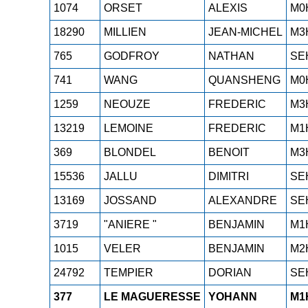
1074
ORSET
ALEXIS
M0
18290
MILLIEN
JEAN-MICHEL
M3
765
GODFROY
NATHAN
SE
741
WANG
QUANSHENG
M0
1259
NEOUZE
FREDERIC
M3
13219
LEMOINE
FREDERIC
M1
369
BLONDEL
BENOIT
M3
15536
JALLU
DIMITRI
SE
13169
JOSSAND
ALEXANDRE
SE
3719
"ANIERE "
BENJAMIN
M1
1015
VELER
BENJAMIN
M2
24792
TEMPIER
DORIAN
SE
377
LE MAGUERESSE
YOHANN
M1