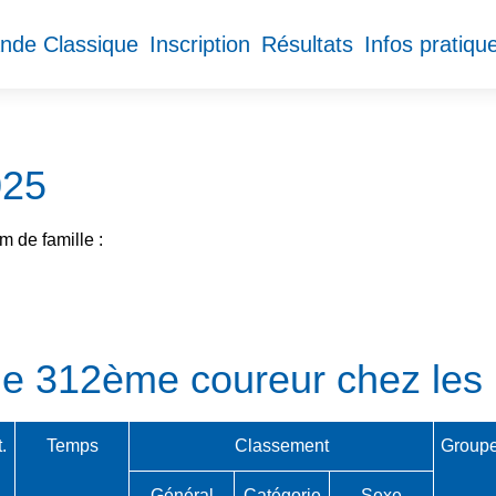
nde Classique
Inscription
Résultats
Infos pratiqu
025
 de famille :
 le 312ème coureur chez l
.
Temps
Classement
Group
Général
Catégorie
Sexe