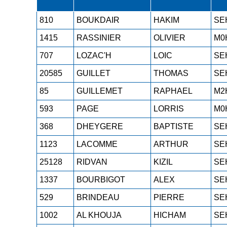
810
BOUKDAIR
HAKIM
SE
1415
RASSINIER
OLIVIER
M0
707
LOZAC'H
LOIC
SE
20585
GUILLET
THOMAS
SE
85
GUILLEMET
RAPHAEL
M2
593
PAGE
LORRIS
M0
368
DHEYGERE
BAPTISTE
SE
1123
LACOMME
ARTHUR
SE
25128
RIDVAN
KIZIL
SE
1337
BOURBIGOT
ALEX
SE
529
BRINDEAU
PIERRE
SE
1002
AL KHOUJA
HICHAM
SE