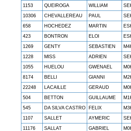
1153
QUEIROGA
WILLIAM
SE
10306
CHEVALLEREAU
PAUL
SE
658
HOCHEDEZ
MARTIN
ES
423
BONTRON
ELOI
ES
1269
GENTY
SEBASTIEN
M4
1228
MISS
ADRIEN
SE
1055
HUELOU
GWENAEL
M0
8174
BELLI
GIANNI
M2
22248
LACAILLE
GERAUD
M0
504
BETTON
GUILLAUME
M1
545
DA SILVA CASTRO
FELIX
M3
1107
SALLET
AYMERIC
SE
11176
SALLAT
GABRIEL
M0