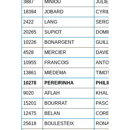
3887
MINIOU
JULIEN
18394
JOBARD
CYRIL
2422
LANG
SERGE
20265
SUPIOT
DOMINIQUE
10226
BONARGENT
GUILLAUME
4528
MERCIER
DAVID
10955
FRANCOIS
ANTOINE
13861
MIEDEMA
TIMOTHY
10278
PEREIRINHA
PHILIPPE
9020
AFLAH
KHALID
15201
BOURRAT
PASCAL
12475
BELAN
CORENTIN
25618
BOULESTEIX
RONAN