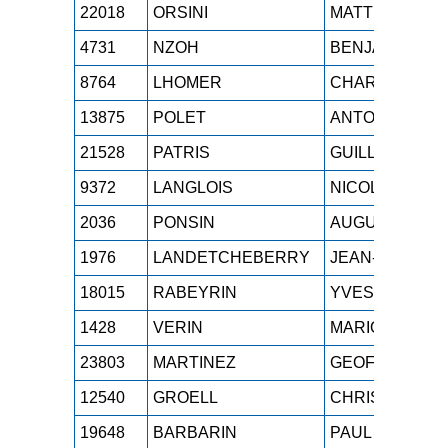
22018
ORSINI
MATTHIEU
4731
NZOH
BENJAMIN
8764
LHOMER
CHARLEY
13875
POLET
ANTOINE
21528
PATRIS
GUILLAUME
9372
LANGLOIS
NICOLAS
2036
PONSIN
AUGUSTIN
1976
LANDETCHEBERRY
JEAN-MARIE
18015
RABEYRIN
YVES
1428
VERIN
MARIO
23803
MARTINEZ
GEOFFREY
12540
GROELL
CHRISTOPHE
19648
BARBARIN
PAUL