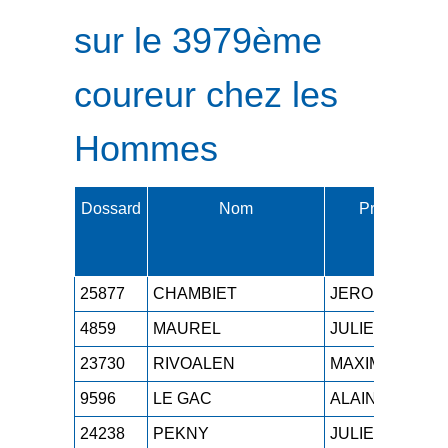
sur le 3979ème
coureur chez les
Hommes
Dossard
Nom
Prénom
25877
CHAMBIET
JEROME
4859
MAUREL
JULIEN
23730
RIVOALEN
MAXIME
9596
LE GAC
ALAIN
24238
PEKNY
JULIEN