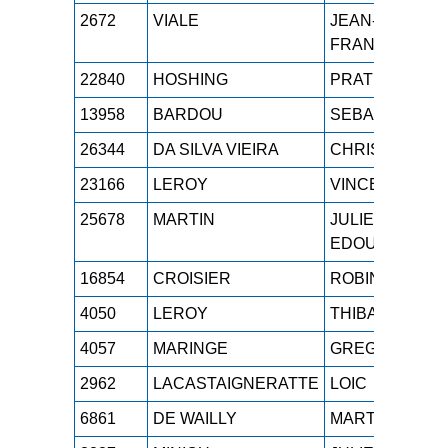
2672
VIALE
JEAN-
FRANCOIS
22840
HOSHING
PRATHAMESH
13958
BARDOU
SEBASTIEN
26344
DA SILVA VIEIRA
CHRISTOPHE
23166
LEROY
VINCENT
25678
MARTIN
JULIEN
EDOUARD
16854
CROISIER
ROBIN
4050
LEROY
THIBAUT
4057
MARINGE
GREGOIRE
2962
LACASTAIGNERATTE
LOIC
6861
DE WAILLY
MARTIN