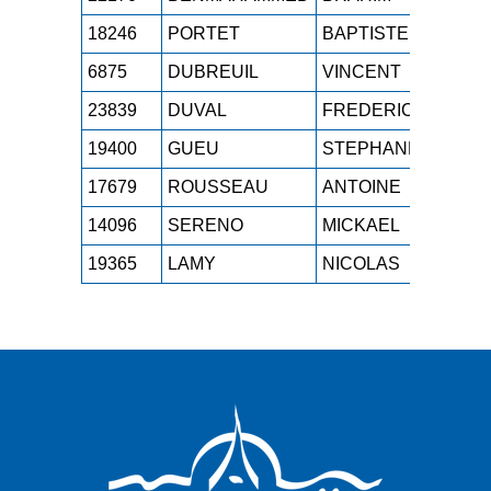
18246
PORTET
BAPTISTE
SEH
6875
DUBREUIL
VINCENT
M2H
23839
DUVAL
FREDERIC
M3H
19400
GUEU
STEPHANE
M3H
17679
ROUSSEAU
ANTOINE
SEH
14096
SERENO
MICKAEL
SEH
19365
LAMY
NICOLAS
SEH