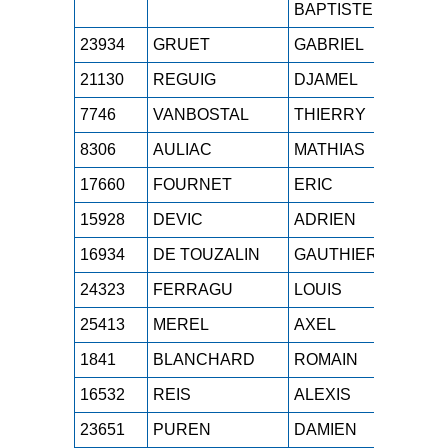
BAPTISTE
23934
GRUET
GABRIEL
SEH
21130
REGUIG
DJAMEL
M2H
7746
VANBOSTAL
THIERRY
M3H
8306
AULIAC
MATHIAS
JUH
17660
FOURNET
ERIC
M4H
15928
DEVIC
ADRIEN
M1H
16934
DE TOUZALIN
GAUTHIER
SEH
24323
FERRAGU
LOUIS
SEH
25413
MEREL
AXEL
SEH
1841
BLANCHARD
ROMAIN
M0H
16532
REIS
ALEXIS
SEH
23651
PUREN
DAMIEN
M2H