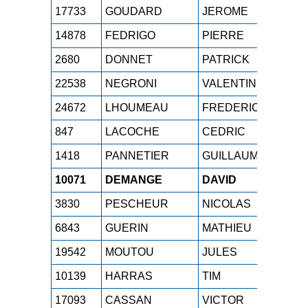
17733
GOUDARD
JEROME
M1H
14878
FEDRIGO
PIERRE
M5H
2680
DONNET
PATRICK
M5H
22538
NEGRONI
VALENTIN
SEH
24672
LHOUMEAU
FREDERIC
M0H
847
LACOCHE
CEDRIC
M2H
1418
PANNETIER
GUILLAUME
SEH
10071
DEMANGE
DAVID
M1H
3830
PESCHEUR
NICOLAS
SEH
6843
GUERIN
MATHIEU
M2H
19542
MOUTOU
JULES
SEH
10139
HARRAS
TIM
ESH
17093
CASSAN
VICTOR
SEH