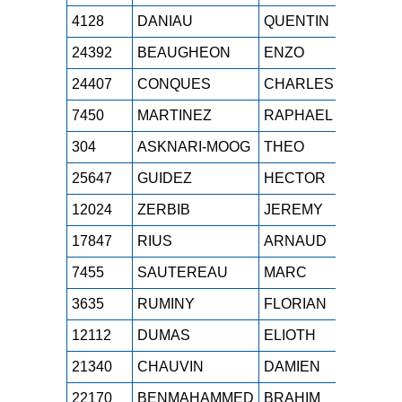
4128
DANIAU
QUENTIN
SEH
24392
BEAUGHEON
ENZO
SEH
24407
CONQUES
CHARLES
M0H
7450
MARTINEZ
RAPHAEL
M3H
304
ASKNARI-MOOG
THEO
M0H
25647
GUIDEZ
HECTOR
SEH
12024
ZERBIB
JEREMY
M0H
17847
RIUS
ARNAUD
M1H
7455
SAUTEREAU
MARC
M4H
3635
RUMINY
FLORIAN
M0H
12112
DUMAS
ELIOTH
SEH
21340
CHAUVIN
DAMIEN
M2H
22170
BENMAHAMMED
BRAHIM
M0H