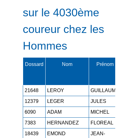
sur le 4030ème
coureur chez les
Hommes
Dossard
Nom
Prénom
Cat.
21648
LEROY
GUILLAUME
M0H
12379
LEGER
JULES
SEH
6090
ADAM
MICHEL
M4H
7383
HERNANDEZ
FLOREAL
M2H
18439
EMOND
JEAN-
M1H