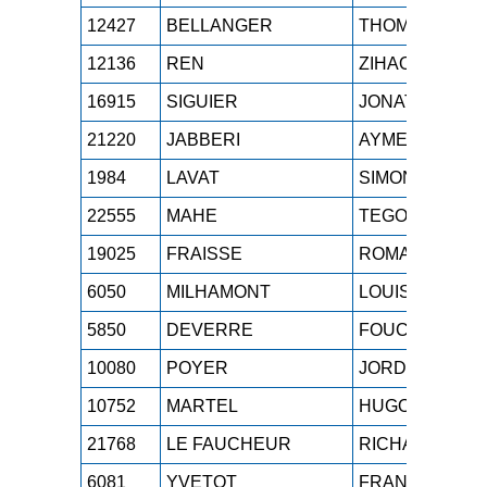
12427
BELLANGER
THOMAS
12136
REN
ZIHAO
16915
SIGUIER
JONATHAN
21220
JABBERI
AYMEN
1984
LAVAT
SIMON
22555
MAHE
TEGONEG
19025
FRAISSE
ROMAIN
6050
MILHAMONT
LOUIS
5850
DEVERRE
FOUCAULD
10080
POYER
JORDAN
10752
MARTEL
HUGO
21768
LE FAUCHEUR
RICHARD
6081
YVETOT
FRANCOIS