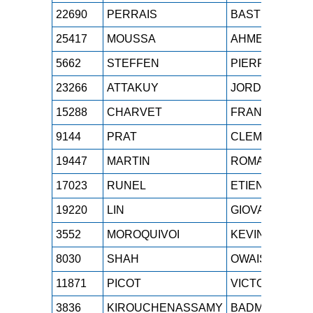
22690
PERRAIS
BASTIEN
25417
MOUSSA
AHMED
5662
STEFFEN
PIERRE
23266
ATTAKUY
JORDY
15288
CHARVET
FRANCOIS
9144
PRAT
CLEMENT
19447
MARTIN
ROMAIN
17023
RUNEL
ETIENNE
19220
LIN
GIOVANNI
3552
MOROQUIVOI
KEVIN
8030
SHAH
OWAIS
11871
PICOT
VICTORIEN
3836
KIROUCHENASSAMY
BADMAVASAN