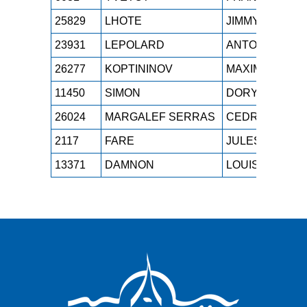
25829
LHOTE
JIMMY
23931
LEPOLARD
ANTONIN
26277
KOPTININOV
MAXIME
11450
SIMON
DORYAN
26024
MARGALEF SERRAS
CEDRIC
2117
FARE
JULES
13371
DAMNON
LOUIS