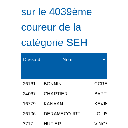
sur le 4039ème
coureur de la
catégorie SEH
Dossard
Nom
Prénom
26161
BONNIN
CORENTIN
24067
CHARTIER
BAPTISTE
16779
KANAAN
KEVIN
26106
DERAMECOURT
LOUIS
3717
HUTIER
VINCENT