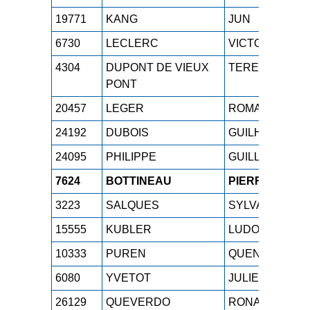
19771
KANG
JUN
6730
LECLERC
VICTOR
4304
DUPONT DE VIEUX
TERENCE
PONT
20457
LEGER
ROMAIN
24192
DUBOIS
GUILHEM
24095
PHILIPPE
GUILLAUME
7624
BOTTINEAU
PIERRE
3223
SALQUES
SYLVAIN
15555
KUBLER
LUDOVIC
10333
PUREN
QUENTIN
6080
YVETOT
JULIEN
26129
QUEVERDO
RONAN