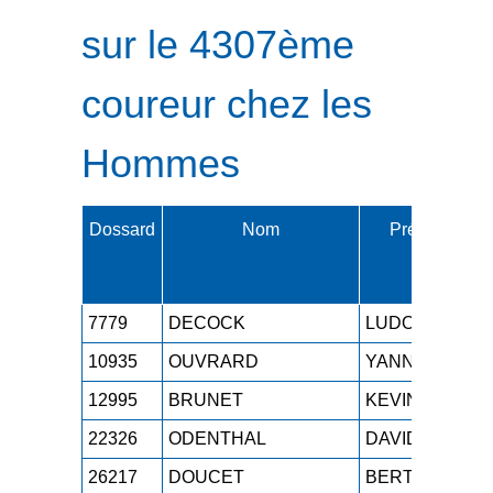
sur le 4307ème
coureur chez les
Hommes
Dossard
Nom
Prénom
7779
DECOCK
LUDOVIC
10935
OUVRARD
YANNICK
12995
BRUNET
KEVIN
22326
ODENTHAL
DAVID
26217
DOUCET
BERTRAND