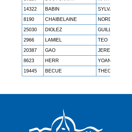
14322
BABIN
SYLVAIN
8190
CHAIBELAINE
NORDINE
25030
DIOLEZ
GUILLAUME
2966
LAMIEL
TEO
20387
GAO
JEREMY
8623
HERR
YOANN
19445
BECUE
THEO