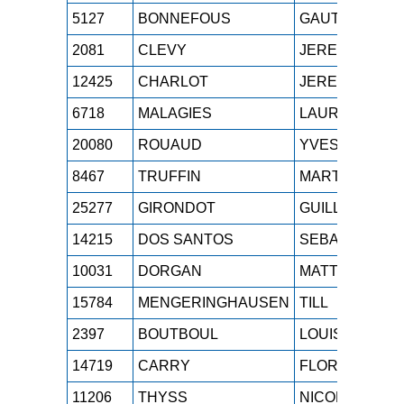
5127
BONNEFOUS
GAUTHIER
2081
CLEVY
JEREMIE
12425
CHARLOT
JEREMIE
6718
MALAGIES
LAURENT
20080
ROUAUD
YVES
8467
TRUFFIN
MARTIAL
25277
GIRONDOT
GUILLAUME
14215
DOS SANTOS
SEBASTIEN
10031
DORGAN
MATTHEW
15784
MENGERINGHAUSEN
TILL
2397
BOUTBOUL
LOUIS
14719
CARRY
FLORIAN
11206
THYSS
NICOLAS