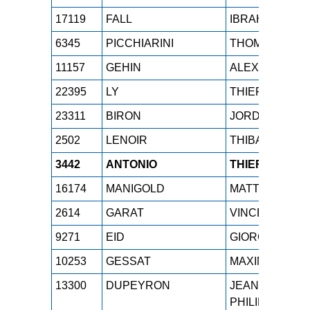
17119
FALL
IBRAHIMA
6345
PICCHIARINI
THOMAS
11157
GEHIN
ALEXANDRE
22395
LY
THIERRY
23311
BIRON
JORDAN
2502
LENOIR
THIBAUT
3442
ANTONIO
THIERRY
16174
MANIGOLD
MATTHIEU
2614
GARAT
VINCENT
9271
EID
GIORGIO
10253
GESSAT
MAXIME
13300
DUPEYRON
JEAN-
PHILIPPE