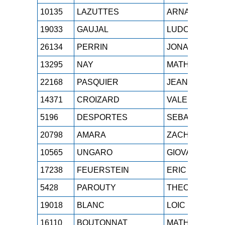
10135
LAZUTTES
ARNAUD
19033
GAUJAL
LUDOVIC
26134
PERRIN
JONATHAN
13295
NAY
MATHIEU
22168
PASQUIER
JEAN-LUC
14371
CROIZARD
VALENTIN
5196
DESPORTES
SEBASTIEN
20798
AMARA
ZACHARIAS
10565
UNGARO
GIOVANNI
17238
FEUERSTEIN
ERIC
5428
PAROUTY
THEO
19018
BLANC
LOIC
16110
BOUTONNAT
MATHIEU