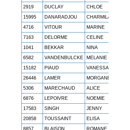
2919
DUCLAY
CHLOE
SE
15995
DANARADJOU
CHARMILA
M0
4716
VITOUR
MARINE
SE
7163
DELORME
CELINE
M1
1041
BEKKAR
NINA
SE
6582
VANDENBULCKE
MELANIE
M1
15182
PIAUD
VANESSA
M0
26446
LAMER
MORGANE
M0
5306
MARECHAUD
ALICE
SE
6876
LEPOIVRE
NOEMIE
SE
17583
SINGH
JENNY
M0
20858
TOUSSAINT
ELISA
SE
8857
BLAISON
ROMANE
SE