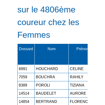
sur le 4806ème
coureur chez les
Femmes
Dossard
Nom
Prénom
Cat
6991
HOUCHARD
CELINE
M2
7059
BOUCHRA
RAHILY
M3
8389
POROLI
TIZIANA
M5
14514
BAUDELET
AURORE
SE
14854
BERTRAND
FLORENCE
M2