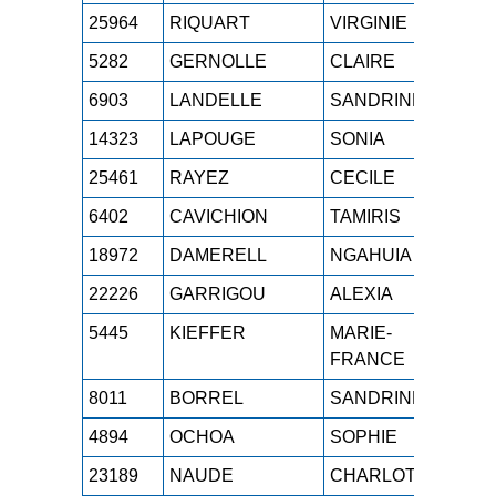
25964
RIQUART
VIRGINIE
M3
5282
GERNOLLE
CLAIRE
M4
6903
LANDELLE
SANDRINE
M3
14323
LAPOUGE
SONIA
M2
25461
RAYEZ
CECILE
SE
6402
CAVICHION
TAMIRIS
M0
18972
DAMERELL
NGAHUIA
M1
22226
GARRIGOU
ALEXIA
SE
5445
KIEFFER
MARIE-
M5
FRANCE
8011
BORREL
SANDRINE
M2
4894
OCHOA
SOPHIE
SE
23189
NAUDE
CHARLOTTE
SE