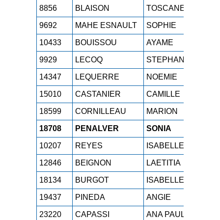
8856
BLAISON
TOSCANE
SE
9692
MAHE ESNAULT
SOPHIE
M4
10433
BOUISSOU
AYAME
M1
9929
LECOQ
STEPHANIE
M4
14347
LEQUERRE
NOEMIE
SE
15010
CASTANIER
CAMILLE
SE
18599
CORNILLEAU
MARION
SE
18708
PENALVER
SONIA
M0
10207
REYES
ISABELLE
M4
12846
BEIGNON
LAETITIA
SE
18134
BURGOT
ISABELLE
M0
19437
PINEDA
ANGIE
M2
23220
CAPASSI
ANA PAULA S
M4