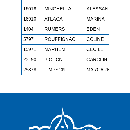
16018
MINCHELLA
ALESSANDRA
M2
16910
ATLAGA
MARINA
M0
1404
RUMERS
EDEN
ES
5797
ROUFFIGNAC
COLINE
SE
15971
MARHEM
CECILE
M0
23190
BICHON
CAROLINE
M3
25878
TIMPSON
MARGARET
M0