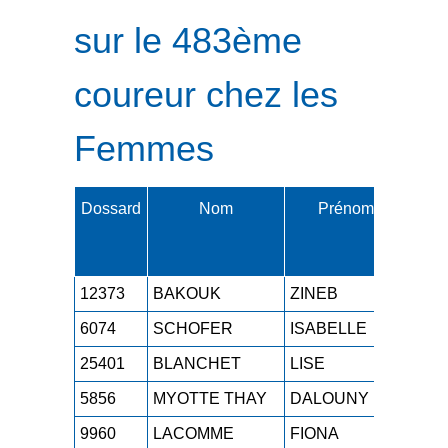
sur le 483ème
coureur chez les
Femmes
Dossard
Nom
Prénom
Cat.
12373
BAKOUK
ZINEB
SEF
6074
SCHOFER
ISABELLE
M4F
25401
BLANCHET
LISE
SEF
5856
MYOTTE THAY
DALOUNY
JUF
9960
LACOMME
FIONA
SEF