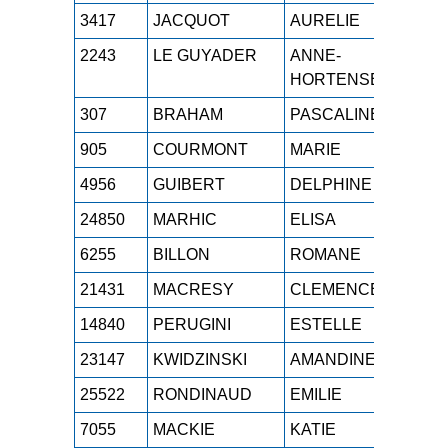
3417
JACQUOT
AURELIE
M2F
2243
LE GUYADER
ANNE-
SEF
HORTENSE
307
BRAHAM
PASCALINE
M1F
905
COURMONT
MARIE
SEF
4956
GUIBERT
DELPHINE
M3F
24850
MARHIC
ELISA
SEF
6255
BILLON
ROMANE
SEF
21431
MACRESY
CLEMENCE
SEF
14840
PERUGINI
ESTELLE
M3F
23147
KWIDZINSKI
AMANDINE
SEF
25522
RONDINAUD
EMILIE
M1F
7055
MACKIE
KATIE
M1F