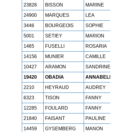
23828
BISSON
MARINE
SEF
24900
MARQUES
LEA
SEF
3446
BOURGEOIS
SOPHIE
M2F
5001
SETIEY
MARION
M4F
1465
FUSELLI
ROSARIA
M4F
14156
MUNIER
CAMILLE
SEF
10427
ARAMON
SANDRINE
M3F
19420
OBADIA
ANNABELLE
SEF
2210
HEYRAUD
AUDREY
M3F
6323
TISON
FANNY
M1F
12285
FOULARD
FANNY
SEF
21840
FAISANT
PAULINE
M2F
14459
GYSEMBERG
MANON
SEF