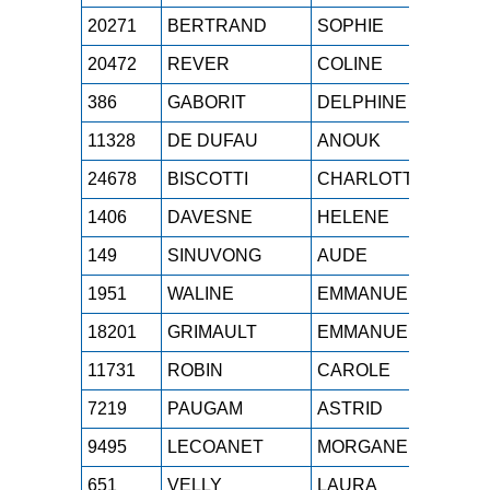
20271
BERTRAND
SOPHIE
M3F
20472
REVER
COLINE
SEF
386
GABORIT
DELPHINE
M2F
11328
DE DUFAU
ANOUK
M1F
24678
BISCOTTI
CHARLOTTE
SEF
1406
DAVESNE
HELENE
M1F
149
SINUVONG
AUDE
M3F
1951
WALINE
EMMANUELLE
M3F
18201
GRIMAULT
EMMANUELLE
M3F
11731
ROBIN
CAROLE
M2F
7219
PAUGAM
ASTRID
JUF
9495
LECOANET
MORGANE
SEF
651
VELLY
LAURA
SEF