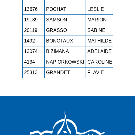
13676
POCHAT
LESLIE
M1F
19189
SAMSON
MARION
M0F
20119
GRASSO
SABINE
M4F
1492
BONOTAUX
MATHILDE
M0F
13074
BIZIMANA
ADELAIDE
M0F
4134
NAPIORKOWSKI
CAROLINE
M1F
25313
GRANDET
FLAVIE
M1F