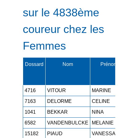
sur le 4838ème
coureur chez les
Femmes
Dossard
Nom
Prénom
Cat
4716
VITOUR
MARINE
SE
7163
DELORME
CELINE
M1
1041
BEKKAR
NINA
SE
6582
VANDENBULCKE
MELANIE
M1
15182
PIAUD
VANESSA
M0