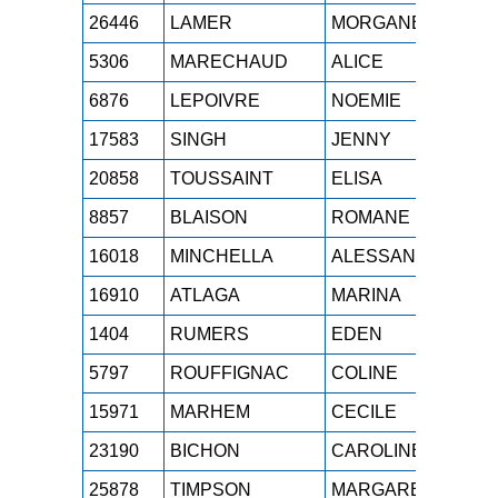
26446
LAMER
MORGANE
M0
5306
MARECHAUD
ALICE
SE
6876
LEPOIVRE
NOEMIE
SE
17583
SINGH
JENNY
M0
20858
TOUSSAINT
ELISA
SE
8857
BLAISON
ROMANE
SE
16018
MINCHELLA
ALESSANDRA
M2
16910
ATLAGA
MARINA
M0
1404
RUMERS
EDEN
ES
5797
ROUFFIGNAC
COLINE
SE
15971
MARHEM
CECILE
M0
23190
BICHON
CAROLINE
M3
25878
TIMPSON
MARGARET
M0