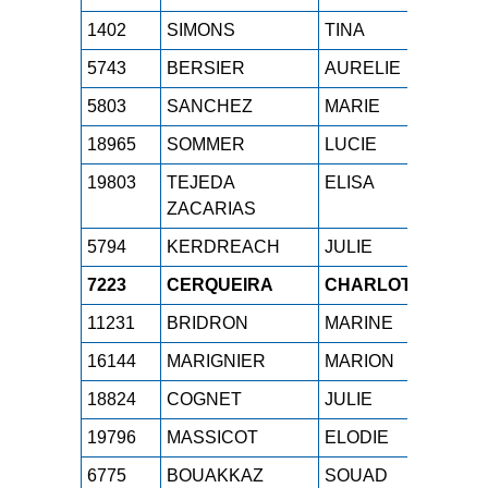
1402
SIMONS
TINA
M2
5743
BERSIER
AURELIE
M1
5803
SANCHEZ
MARIE
SE
18965
SOMMER
LUCIE
SE
19803
TEJEDA
ELISA
SE
ZACARIAS
5794
KERDREACH
JULIE
SE
7223
CERQUEIRA
CHARLOTTE
SE
11231
BRIDRON
MARINE
SE
16144
MARIGNIER
MARION
M0
18824
COGNET
JULIE
M1
19796
MASSICOT
ELODIE
M2
6775
BOUAKKAZ
SOUAD
M2