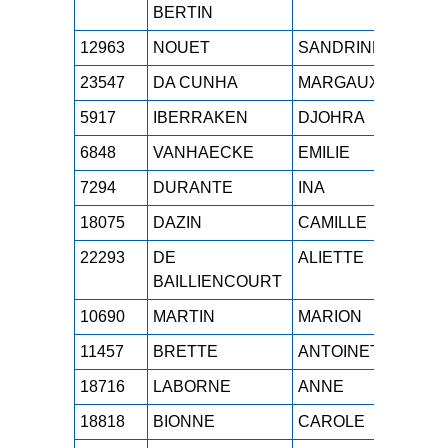
BERTIN
12963
NOUET
SANDRINE
M3
23547
DA CUNHA
MARGAUX
SE
5917
IBERRAKEN
DJOHRA
SE
6848
VANHAECKE
EMILIE
M2
7294
DURANTE
INA
M0
18075
DAZIN
CAMILLE
SE
22293
DE
ALIETTE
SE
BAILLIENCOURT
10690
MARTIN
MARION
M2
11457
BRETTE
ANTOINETTE
M4
18716
LABORNE
ANNE
M4
18818
BIONNE
CAROLE
M4