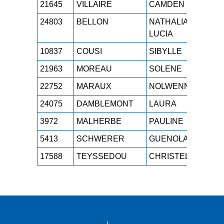
21645
VILLAIRE
CAMDEN
SE
24803
BELLON
NATHALIA-
M1
LUCIA
10837
COUSI
SIBYLLE
SE
21963
MOREAU
SOLENE
SE
22752
MARAUX
NOLWENN
SE
24075
DAMBLEMONT
LAURA
ES
3972
MALHERBE
PAULINE
SE
5413
SCHWERER
GUENOLA
SE
17588
TEYSSEDOU
CHRISTELLE
M2