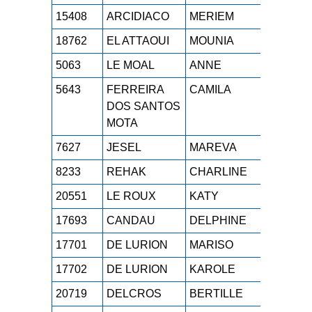
15408
ARCIDIACO
MERIEM
M1F
1h
18762
EL ATTAOUI
MOUNIA
SEF
1h
5063
LE MOAL
ANNE
M3F
1h
5643
FERREIRA
CAMILA
M0F
1h
DOS SANTOS
MOTA
7627
JESEL
MAREVA
SEF
1h
8233
REHAK
CHARLINE
SEF
1h
20551
LE ROUX
KATY
M2F
1h
17693
CANDAU
DELPHINE
M0F
1h
17701
DE LURION
MARISO
SEF
1h
17702
DE LURION
KAROLE
ESF
1h
20719
DELCROS
BERTILLE
SEF
1h