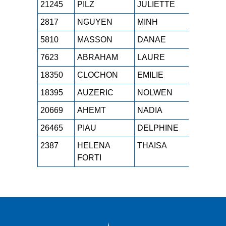
21245
PILZ
JULIETTE
JUF
1h
2817
NGUYEN
MINH
M0F
1h
5810
MASSON
DANAE
SEF
1h
7623
ABRAHAM
LAURE
M3F
1h
18350
CLOCHON
EMILIE
M2F
1h
18395
AUZERIC
NOLWEN
SEF
1h
20669
AHEMT
NADIA
SEF
1h
26465
PIAU
DELPHINE
M2F
1h
2387
HELENA
THAISA
M0F
1h
FORTI