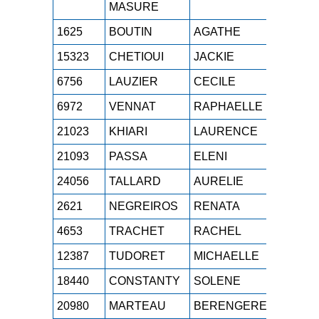
MASURE
1625
BOUTIN
AGATHE
SEF
1h
15323
CHETIOUI
JACKIE
M1F
1h
6756
LAUZIER
CECILE
SEF
1h
6972
VENNAT
RAPHAELLE
M0F
1h
21023
KHIARI
LAURENCE
M5F
1h
21093
PASSA
ELENI
M2F
1h
24056
TALLARD
AURELIE
SEF
1h
2621
NEGREIROS
RENATA
SEF
1h
4653
TRACHET
RACHEL
SEF
1h
12387
TUDORET
MICHAELLE
M4F
1h
18440
CONSTANTY
SOLENE
SEF
1h
20980
MARTEAU
BERENGERE
M4F
1h