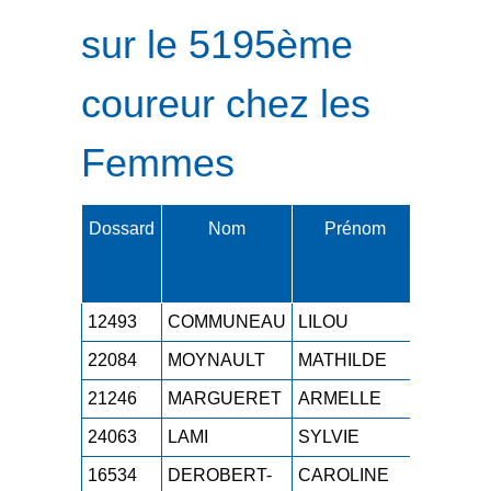
sur le 5195ème
coureur chez les
Femmes
Dossard
Nom
Prénom
Cat.
12493
COMMUNEAU
LILOU
ESF
1h
22084
MOYNAULT
MATHILDE
SEF
1h
21246
MARGUERET
ARMELLE
M2F
1h
24063
LAMI
SYLVIE
M4F
1h
16534
DEROBERT-
CAROLINE
M2F
1h