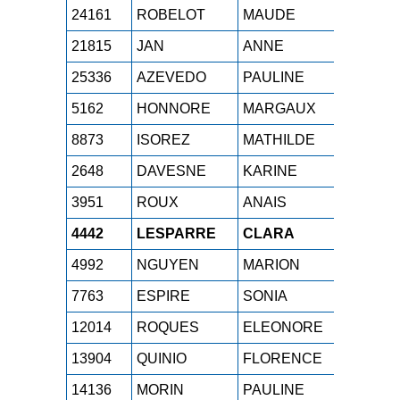
24161
ROBELOT
MAUDE
M0F
1h
21815
JAN
ANNE
M0F
1h
25336
AZEVEDO
PAULINE
SEF
1h
5162
HONNORE
MARGAUX
SEF
1h
8873
ISOREZ
MATHILDE
SEF
1h
2648
DAVESNE
KARINE
M2F
1h
3951
ROUX
ANAIS
ESF
1h
4442
LESPARRE
CLARA
SEF
1h
4992
NGUYEN
MARION
SEF
1h
7763
ESPIRE
SONIA
M1F
1h
12014
ROQUES
ELEONORE
SEF
1h
13904
QUINIO
FLORENCE
SEF
1h
14136
MORIN
PAULINE
SEF
1h