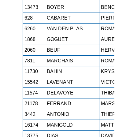
13473
BOYER
BENOIT
628
CABARET
PIERRE
6260
VAN DEN PLAS
ROMAIN
1868
GOGUET
AURELIEN
2060
BEUF
HERVE
7811
MARCHAIS
ROMAIN
11730
BAHIN
KRYS
15542
LAVENANT
VICTORIEN
11574
DELAVOYE
THIBAUT
21178
FERRAND
MARS
3442
ANTONIO
THIERRY
16174
MANIGOLD
MATTHIEU
13775
DIAS
DAVID