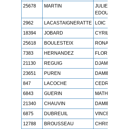
25678
MARTIN
JULIEN
EDOUARD
2962
LACASTAIGNERATTE
LOIC
18394
JOBARD
CYRIL
25618
BOULESTEIX
RONAN
7383
HERNANDEZ
FLOREAL
21130
REGUIG
DJAMEL
23651
PUREN
DAMIEN
847
LACOCHE
CEDRIC
6843
GUERIN
MATHIEU
21340
CHAUVIN
DAMIEN
6875
DUBREUIL
VINCENT
12788
BROUSSEAU
CHRISTOPHE