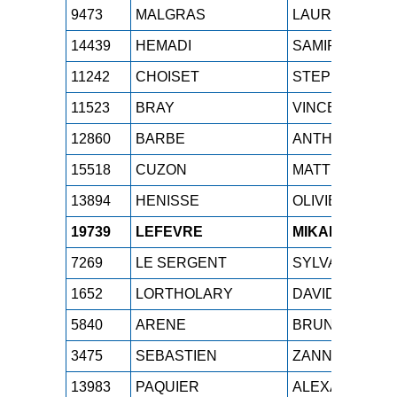
9473
MALGRAS
LAURENT
14439
HEMADI
SAMIR
11242
CHOISET
STEPHEN
11523
BRAY
VINCENT
12860
BARBE
ANTHONY
15518
CUZON
MATTHIEU
13894
HENISSE
OLIVIER
19739
LEFEVRE
MIKAEL
7269
LE SERGENT
SYLVAIN
1652
LORTHOLARY
DAVID
5840
ARENE
BRUNO
3475
SEBASTIEN
ZANNIER
13983
PAQUIER
ALEXANDRE