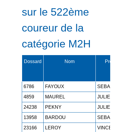
sur le 522ème
coureur de la
catégorie M2H
Dossard
Nom
Prénom
6786
FAYOUX
SEBASTIEN
4859
MAUREL
JULIEN
24238
PEKNY
JULIEN
13958
BARDOU
SEBASTIEN
23166
LEROY
VINCENT