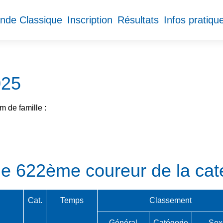
nde Classique
Inscription
Résultats
Infos pratiqu
025
 de famille :
le 622ème coureur de la ca
Cat.
Temps
Classement
Général
Catégorie
Sex