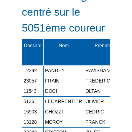
centré sur le
5051ème coureur
Dossard
Nom
Prénom
Cat
12392
PANDEY
RAVISHANKAR
M0
23057
FRAIN
FREDERIC
M5
11543
DOCI
OLTAN
M1
5136
LECARPENTIER
OLIVIER
M1
15903
GHOZZI
CEDRIC
M2
13128
MOROY
FRANCK
M3