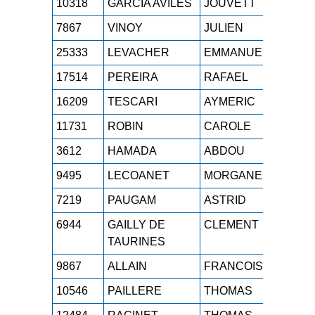
10318
GARCIA AVILES
JOUVETT
M0
7867
VINOY
JULIEN
M0
25333
LEVACHER
EMMANUEL
M3
17514
PEREIRA
RAFAEL
SE
16209
TESCARI
AYMERIC
SE
11731
ROBIN
CAROLE
M2
3612
HAMADA
ABDOU
SE
9495
LECOANET
MORGANE
SE
7219
PAUGAM
ASTRID
JUF
6944
GAILLY DE
CLEMENT
M3
TAURINES
9867
ALLAIN
FRANCOIS
M4
10546
PAILLERE
THOMAS
SE