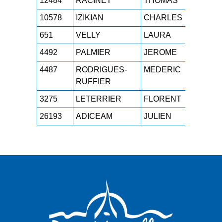
12484
RACINET
THOMAS
M0
10578
IZIKIAN
CHARLES
SE
651
VELLY
LAURA
SE
4492
PALMIER
JEROME
M0
4487
RODRIGUES-
MEDERIC
M1
RUFFIER
3275
LETERRIER
FLORENT
M1
26193
ADICEAM
JULIEN
SE