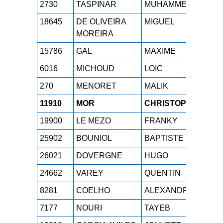
2730
TASPINAR
MUHAMMED
SE
18645
DE OLIVEIRA
MIGUEL
M1
MOREIRA
15786
GAL
MAXIME
SE
6016
MICHOUD
LOIC
SE
270
MENORET
MALIK
M0
11910
MOR
CHRISTOPHE
M4
19900
LE MEZO
FRANKY
M4
25902
BOUNIOL
BAPTISTE
SE
26021
DOVERGNE
HUGO
SE
24662
VAREY
QUENTIN
SE
8281
COELHO
ALEXANDRE
M1
7177
NOURI
TAYEB
M2