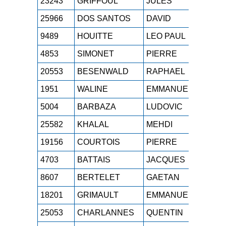
23243
GRIFFOUL
JULES
SE
25966
DOS SANTOS
DAVID
M2
9489
HOUITTE
LEO PAUL
SE
4853
SIMONET
PIERRE
M1
20553
BESENWALD
RAPHAEL
M0
1951
WALINE
EMMANUELLE
M3
5004
BARBAZA
LUDOVIC
SE
25582
KHALAL
MEHDI
M0
19156
COURTOIS
PIERRE
M0
4703
BATTAIS
JACQUES
M3
8607
BERTELET
GAETAN
SE
18201
GRIMAULT
EMMANUELLE
M3
25053
CHARLANNES
QUENTIN
SE