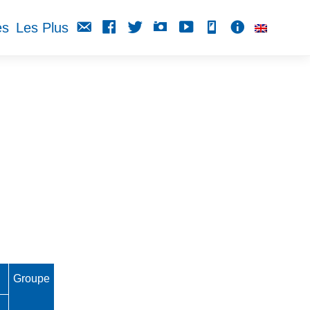
Contact
Notre
Twitter
Instagram
Youtube
Appli
Linkedin
es
Les Plus
page
Facebook
Groupe