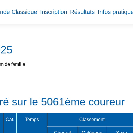
nde Classique
Inscription
Résultats
Infos pratiqu
025
 de famille :
ré sur le 5061ème coureur
Cat.
Temps
Classement
Général
Catégorie
Sexe