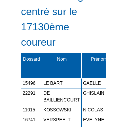
centré sur le
17130ème
coureur
Dossard
Nom
Prénom
Cat.
15496
LE BART
GAELLE
M1F
22291
DE
GHISLAIN
M5
BAILLIENCOURT
11015
KOSSOWSKI
NICOLAS
M3
16741
VERSPEELT
EVELYNE
M4F