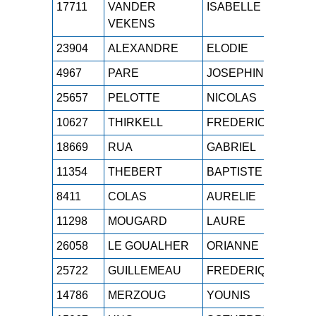
17711
VANDER
ISABELLE
M4F
VEKENS
23904
ALEXANDRE
ELODIE
SEF
4967
PARE
JOSEPHINE
M0F
25657
PELOTTE
NICOLAS
M2
10627
THIRKELL
FREDERIC
M6
18669
RUA
GABRIEL
SE
11354
THEBERT
BAPTISTE
SE
8411
COLAS
AURELIE
M2F
11298
MOUGARD
LAURE
M1F
26058
LE GOUALHER
ORIANNE
M0F
25722
GUILLEMEAU
FREDERIQUE
M3F
14786
MERZOUG
YOUNIS
SE