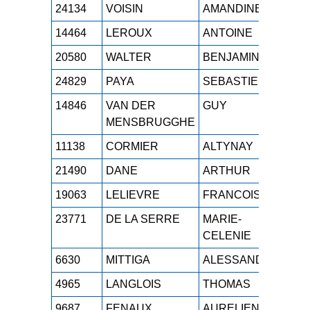
24134
VOISIN
AMANDINE
SEF
14464
LEROUX
ANTOINE
SE
20580
WALTER
BENJAMIN
SE
24829
PAYA
SEBASTIEN
M2
14846
VAN DER
GUY
M5
MENSBRUGGHE
11138
CORMIER
ALTYNAY
M1F
21490
DANE
ARTHUR
SE
19063
LELIEVRE
FRANCOIS
SE
23771
DE LA SERRE
MARIE-
M1F
CELENIE
6630
MITTIGA
ALESSANDRO
SE
4965
LANGLOIS
THOMAS
SE
9687
FENAUX
AURELIEN
M1