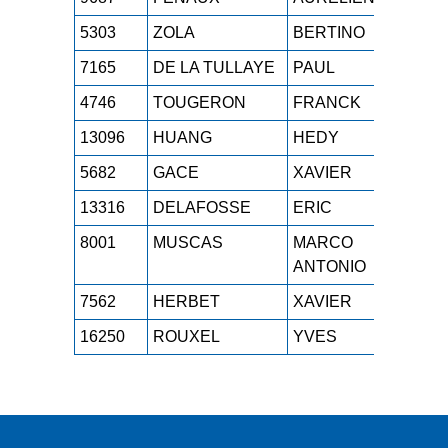
5303
ZOLA
BERTINO
SE
7165
DE LA TULLAYE
PAUL
M4
4746
TOUGERON
FRANCK
M4
13096
HUANG
HEDY
M3F
5682
GACE
XAVIER
M2
13316
DELAFOSSE
ERIC
M2
8001
MUSCAS
MARCO
M5
ANTONIO
7562
HERBET
XAVIER
M3
16250
ROUXEL
YVES
M4