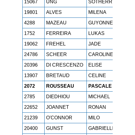
15067
UNG
SOTHERRY
M0F
19801
ALVES
MILENA
M1F
4288
MAZEAU
GUYONNE
M0F
1752
FERREIRA
LUKAS
SE
19062
FREHEL
JADE
SEF
24786
SCHEER
CAROLINE
SEF
20396
DI CRESCENZO
ELISE
SEF
13907
BRETAUD
CELINE
M2F
2072
ROUSSEAU
PASCALE
M4F
2785
DIEDHIOU
MICHAEL
M4
22652
JOANNET
RONAN
M0
21239
O'CONNOR
MILO
SE
20400
GUNST
GABRIELLE
SEF