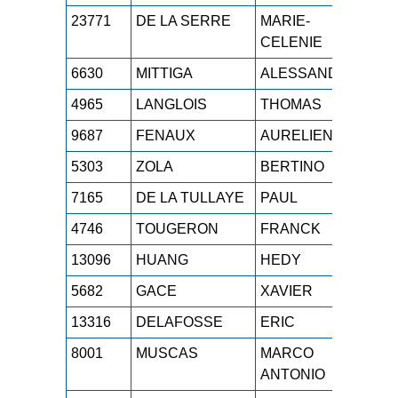
23771
DE LA SERRE
MARIE-
M1F
CELENIE
6630
MITTIGA
ALESSANDRO
SE
4965
LANGLOIS
THOMAS
SE
9687
FENAUX
AURELIEN
M1
5303
ZOLA
BERTINO
SE
7165
DE LA TULLAYE
PAUL
M4
4746
TOUGERON
FRANCK
M4
13096
HUANG
HEDY
M3F
5682
GACE
XAVIER
M2
13316
DELAFOSSE
ERIC
M2
8001
MUSCAS
MARCO
M5
ANTONIO