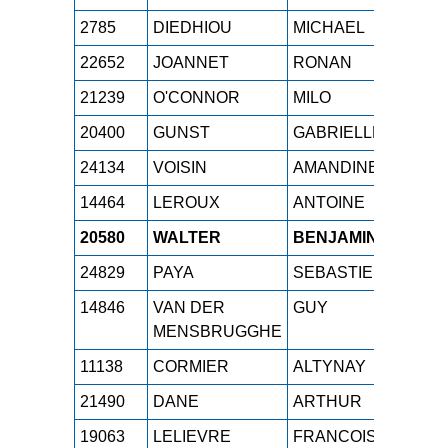
2785
DIEDHIOU
MICHAEL
M4
22652
JOANNET
RONAN
M0
21239
O'CONNOR
MILO
SE
20400
GUNST
GABRIELLE
SEF
24134
VOISIN
AMANDINE
SEF
14464
LEROUX
ANTOINE
SE
20580
WALTER
BENJAMIN
SE
24829
PAYA
SEBASTIEN
M2
14846
VAN DER
GUY
M5
MENSBRUGGHE
11138
CORMIER
ALTYNAY
M1F
21490
DANE
ARTHUR
SE
19063
LELIEVRE
FRANCOIS
SE