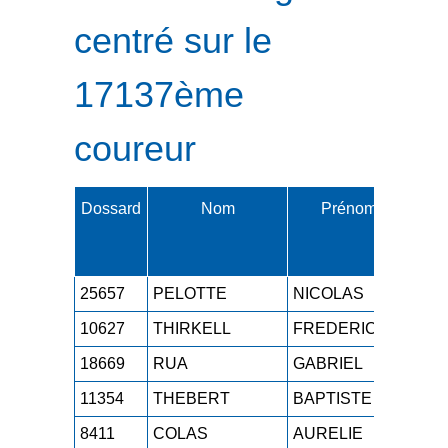
centré sur le
17137ème
coureur
Dossard
Nom
Prénom
Cat.
25657
PELOTTE
NICOLAS
M2
10627
THIRKELL
FREDERIC
M6
18669
RUA
GABRIEL
SE
11354
THEBERT
BAPTISTE
SE
8411
COLAS
AURELIE
M2F