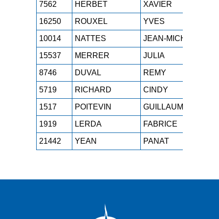
7562
HERBET
XAVIER
M3
16250
ROUXEL
YVES
M4
10014
NATTES
JEAN-MICHEL
M3
15537
MERRER
JULIA
SEF
8746
DUVAL
REMY
M1
5719
RICHARD
CINDY
M0F
1517
POITEVIN
GUILLAUME
M1
1919
LERDA
FABRICE
M2
21442
YEAN
PANAT
M1