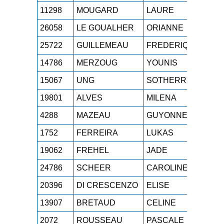
11298
MOUGARD
LAURE
M1F
26058
LE GOUALHER
ORIANNE
M0F
25722
GUILLEMEAU
FREDERIQUE
M3F
14786
MERZOUG
YOUNIS
SE
15067
UNG
SOTHERRY
M0F
19801
ALVES
MILENA
M1F
4288
MAZEAU
GUYONNE
M0F
1752
FERREIRA
LUKAS
SE
19062
FREHEL
JADE
SEF
24786
SCHEER
CAROLINE
SEF
20396
DI CRESCENZO
ELISE
SEF
13907
BRETAUD
CELINE
M2F
2072
ROUSSEAU
PASCALE
M4F