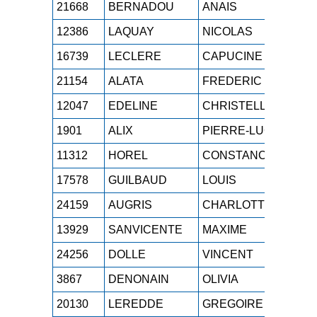
21668
BERNADOU
ANAIS
SEF
12386
LAQUAY
NICOLAS
M4H
16739
LECLERE
CAPUCINE
SEF
21154
ALATA
FREDERIC
M3H
12047
EDELINE
CHRISTELLE
M2F
1901
ALIX
PIERRE-LUC
M2H
11312
HOREL
CONSTANCE
M0F
17578
GUILBAUD
LOUIS
SEH
24159
AUGRIS
CHARLOTTE
M1F
13929
SANVICENTE
MAXIME
SEH
24256
DOLLE
VINCENT
M3H
3867
DENONAIN
OLIVIA
ESF
20130
LEREDDE
GREGOIRE
SEH