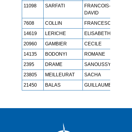
11098
SARFATI
FRANCOIS-
M4H
DAVID
7608
COLLIN
FRANCESCA
SEF
14619
LERICHE
ELISABETH
SEF
20960
GAMBIER
CECILE
M3F
14135
BODONYI
ROMANE
SEF
2395
DRAME
SANOUSSY
SEH
23805
MEILLEURAT
SACHA
M3H
21450
BALAS
GUILLAUME
M2H