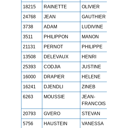
18215
RAINETTE
OLIVIER
M0H
24768
JEAN
GAUTHIER
SEH
3738
ADAM
LUDIVINE
M1F
3511
PHILIPPON
MANON
SEF
21131
PERNOT
PHILIPPE
M7H
13508
DELEVAUX
HENRI
M6H
25393
CODJIA
JUSTINE
SEF
16000
DRAPIER
HELENE
SEF
16241
DJENDLI
ZINEB
M0F
6263
MOUSSIE
JEAN-
M2H
FRANCOIS
20793
GVERO
STEVAN
M3H
5756
HAUSTEIN
VANESSA
M2F