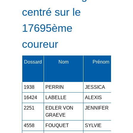
centré sur le
17695ème
coureur
Dossard
Nom
Prénom
Cat.
1938
PERRIN
JESSICA
M1F
16424
LABELLE
ALEXIS
M0H
2251
EDLER VON
JENNIFER
M2F
GRAEVE
4558
FOUQUET
SYLVIE
M3F