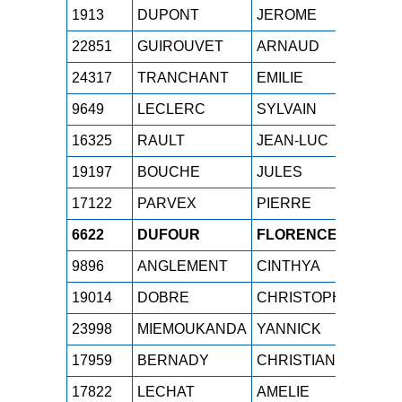
1913
DUPONT
JEROME
M2H
22851
GUIROUVET
ARNAUD
M3H
24317
TRANCHANT
EMILIE
M1F
9649
LECLERC
SYLVAIN
M1H
16325
RAULT
JEAN-LUC
M7H
19197
BOUCHE
JULES
SEH
17122
PARVEX
PIERRE
M4H
6622
DUFOUR
FLORENCE
M3F
9896
ANGLEMENT
CINTHYA
M0F
19014
DOBRE
CHRISTOPHE
M3H
23998
MIEMOUKANDA
YANNICK
M0H
17959
BERNADY
CHRISTIAN
M4H
17822
LECHAT
AMELIE
M1F