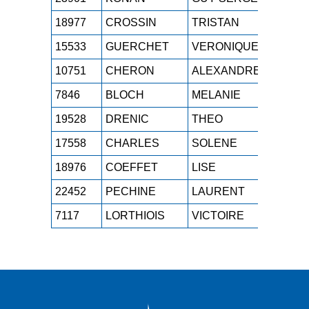
18977
CROSSIN
TRISTAN
SEH
1
15533
GUERCHET
VERONIQUE
M5F
1
10751
CHERON
ALEXANDRE
M2H
1
7846
BLOCH
MELANIE
M2F
1
19528
DRENIC
THEO
SEH
1
17558
CHARLES
SOLENE
SEF
1
18976
COEFFET
LISE
SEF
1
22452
PECHINE
LAURENT
M3H
1
7117
LORTHIOIS
VICTOIRE
M1F
1