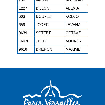
738
MARIA
ANTONIO
M3H
1
1227
BILLON
ALEXIA
SEF
1
603
DOUFLE
KODJO
M2H
1
659
JODER
LEVANA
SEF
1
9639
SOTTET
OCTAVE
SEH
1
16078
TETE
AUDREY
SEF
1
9618
BRENON
MAXIME
M0H
1