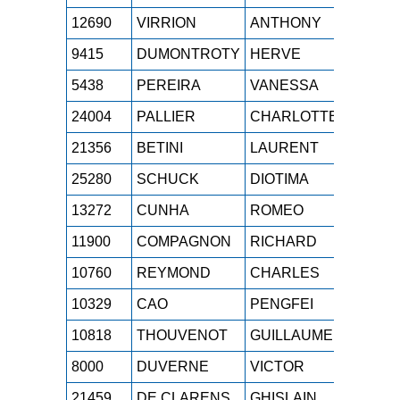
12690
VIRRION
ANTHONY
M0H
1
9415
DUMONTROTY
HERVE
M3H
1
5438
PEREIRA
VANESSA
SEF
1
24004
PALLIER
CHARLOTTE
SEF
1
21356
BETINI
LAURENT
M1H
1
25280
SCHUCK
DIOTIMA
SEF
1
13272
CUNHA
ROMEO
M0H
1
11900
COMPAGNON
RICHARD
M3H
1
10760
REYMOND
CHARLES
M0H
1
10329
CAO
PENGFEI
SEH
1
10818
THOUVENOT
GUILLAUME
SEH
1
8000
DUVERNE
VICTOR
SEH
1
21459
DE CLARENS
GHISLAIN
SEH
1