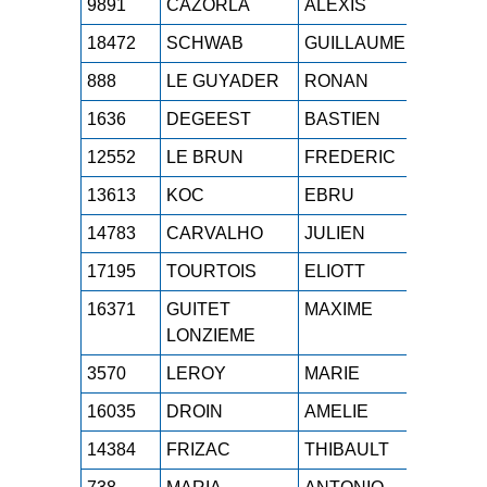
9891
CAZORLA
ALEXIS
M0H
1
18472
SCHWAB
GUILLAUME
M0H
1
888
LE GUYADER
RONAN
M2H
1
1636
DEGEEST
BASTIEN
M0H
1
12552
LE BRUN
FREDERIC
M3H
1
13613
KOC
EBRU
M3F
1
14783
CARVALHO
JULIEN
M1H
1
17195
TOURTOIS
ELIOTT
SEH
1
16371
GUITET
MAXIME
SEH
1
LONZIEME
3570
LEROY
MARIE
M1F
1
16035
DROIN
AMELIE
SEF
1
14384
FRIZAC
THIBAULT
M1H
1