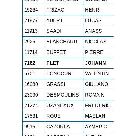
15264
FRIZAC
HENRI
M0H
1
21977
YBERT
LUCAS
SEH
1
11913
SAADI
ANASS
M0H
1
2925
BLANCHARD
NICOLAS
M2H
1
11714
BUFFET
PIERRE
M0H
1
7162
PLET
JOHANN
M3H
1
5701
BONCOURT
VALENTIN
SEH
1
16080
GRASSI
GIULIANO
M2H
1
23090
DESMOULINS
ROMAIN
M0H
1
21274
OZANEAUX
FREDERIC
M3H
1
17531
ROUE
MAELAN
SEH
1
9915
CAZORLA
AYMERIC
SEH
1