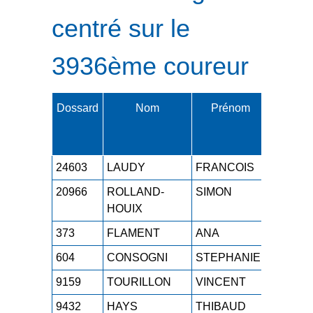
centré sur le
3936ème coureur
Dossard
Nom
Prénom
Cat.
24603
LAUDY
FRANCOIS
SEH
1
20966
ROLLAND-
SIMON
SEH
1
HOUIX
373
FLAMENT
ANA
SEF
1
604
CONSOGNI
STEPHANIE
M3F
1
9159
TOURILLON
VINCENT
M4H
1
9432
HAYS
THIBAUD
ESH
1